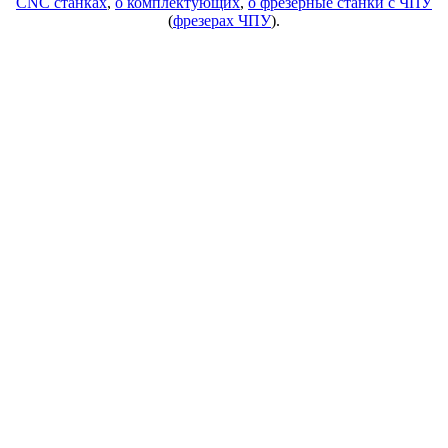
CNC станках
,
о комплектующих
,
о фрезерные станки с ЧПУ
(
фрезерах ЧПУ
).