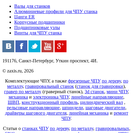
Валы для станков
Алюминиевые профили для ЧПУ станка
Цанги ER
Корпусные подшипники
Подшипниковые узлы
Винты для ЧПУ станка
191176, Санкт-Петербург, Уткин проспект, 4И.
© zaxis.ru, 2026
Комплектующие ЧПУ, а также
фрезерные ЧПУ
по дереву
,
по
металлу
,
гравировальный станок
(
станок для гравировки
),
гравер по металлу
(граверный станок),
3d станок
,
мини ЧПУ
,
механика
и
электроника ЧПУ
,
линейные направляющие
,
ШВП
,
конструкционный профиль
,
цилиндрический вал
,
рельсовые направляющие
,
шпиндели
,
шаговые двигатели
,
драйверы шагового двигателя
,
линейная механика
и
ремонт
ЧПУ
.
Статьи о
станках ЧПУ
по дереву
,
по металлу
,
гравировальных
,