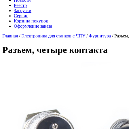
Новости
Реестр
Загрузки
Сервис
Корзина покупок
Оформление заказа
Главная
/
Электроника для станков с ЧПУ
/
Фурнитура
/ Разъем
Разъем, четыре контакта