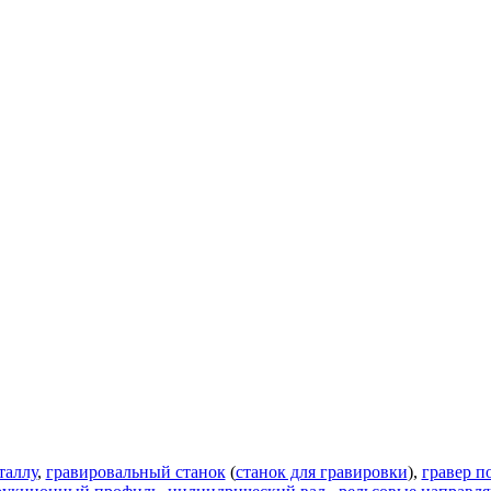
таллу
,
гравировальный станок
(
станок для гравировки
),
гравер п