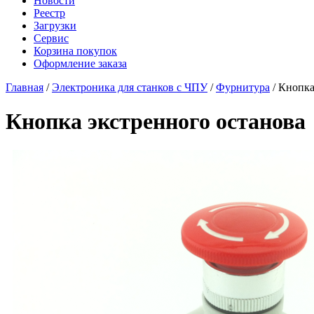
Новости
Реестр
Загрузки
Сервис
Корзина покупок
Оформление заказа
Главная
/
Электроника для станков с ЧПУ
/
Фурнитура
/ Кнопка
Кнопка экстренного останова