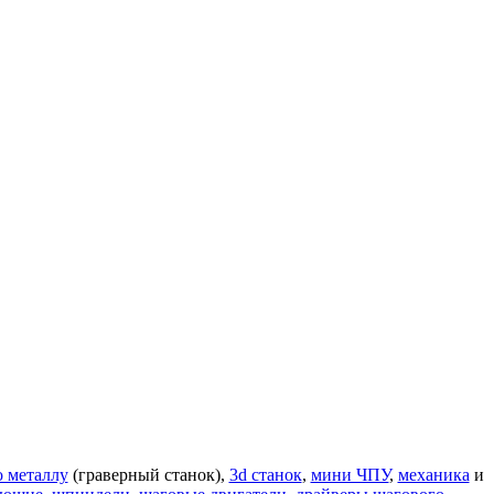
о металлу
(граверный станок),
3d станок
,
мини ЧПУ
,
механика
и