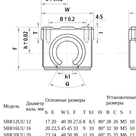
Установочные
Основные размеры
размеры
Диаметр
Модель
вала, мм
h
E
W
L
F
T
h1
ϴ
B
C
S
l
SBR12UU
12
17
20
40
39
27,6
8
8,5
80
°
28
26
М5
10
SBR16UU
16
20
22,5
45
45
33
9
10
80°
32
30
М5
10
SBR20UU
20
23
24
48
50
38
11
10
60°
35
35
М6
12