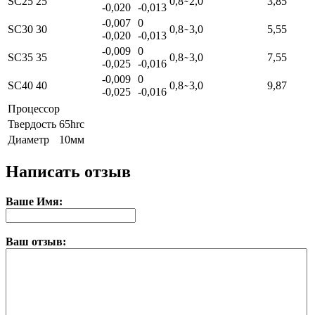
SC25
25
0,8
̴ 2,0
3,85
-0,020
-0,013
-0,007
0
SC30
30
0,8
̴ 3,0
5,55
-0,020
-0,013
-0,009
0
SC35
35
0,8
̴ 3,0
7,55
-0,025
-0,016
-0,009
0
SC40
40
0,8
̴ 3,0
9,87
-0,025
-0,016
Процессор
Твердость
65hrc
Диаметр
10мм
Написать отзыв
Ваше Имя:
Ваш отзыв: