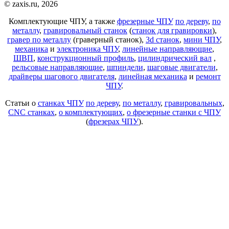
© zaxis.ru, 2026
Комплектующие ЧПУ, а также
фрезерные ЧПУ
по дереву
,
по
металлу
,
гравировальный станок
(
станок для гравировки
),
гравер по металлу
(граверный станок),
3d станок
,
мини ЧПУ
,
механика
и
электроника ЧПУ
,
линейные направляющие
,
ШВП
,
конструкционный профиль
,
цилиндрический вал
,
рельсовые направляющие
,
шпиндели
,
шаговые двигатели
,
драйверы шагового двигателя
,
линейная механика
и
ремонт
ЧПУ
.
Статьи о
станках ЧПУ
по дереву
,
по металлу
,
гравировальных
,
CNC станках
,
о комплектующих
,
о фрезерные станки с ЧПУ
(
фрезерах ЧПУ
).