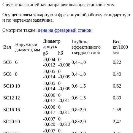
Служат как линейная направляющая для станков с чпу.
Осуществляем токарную и фрезерную обработку стандартную
и по чертежам заказчика.
Смотрите также:
цена на фрезерный станок.
Диаметр
Глубина
Вес,
Наружный
допуск
Вал
эффективного
кг/1000
диаметр, мм
твердого слоя
мм
g6
h6
-0,004
0
SC6
6
0,4
̴ 1,0
0,22
-0,012
-0,008
-0,005
0
SC8
8
0,4
̴ 1,0
0,40
-0,014
-0,009
-0,005
0
SC10
10
0,6
̴ 1,5
0,62
-0,014
-0,009
-0,006
0
SC12
12
0,6
̴ 1,5
0,89
-0,017
-0,011
-0,006
0
SC16
16
0,8
̴ 2,0
1,58
-0,017
-0,011
-0,007
0
SC20
20
0,8
̴ 2,0
2,47
-0,020
-0,013
-0,007
0