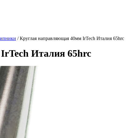
шипники
/ Круглая направляющая 40мм IrTech Италия 65hrc
IrTech Италия 65hrc