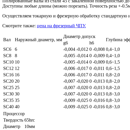
Полированные валы из стали 45 с закаленной поверхностью д
Доступны любые длины (можно порезать). Точность реза +-0.5
Осуществляем токарную и фрезерную обработку стандартную и
Смотрите также:
цена на фрезерный ЧПУ.
Диаметр допуск
Вал
Наружный диаметр, мм
Глубина эф
g6
h6
SC6
6
-0,004
-0,012
0
-0,008
0,4
̴ 1,0
SC8
8
-0,005
-0,014
0
-0,009
0,4
̴ 1,0
SC10
10
-0,005
-0,014
0
-0,009
0,6
̴ 1,5
SC12
12
-0,006
-0,017
0
-0,011
0,6
̴ 1,5
SC16
16
-0,006
-0,017
0
-0,011
0,8
̴ 2,0
SC20
20
-0,007
-0,020
0
-0,013
0,8
̴ 2,0
SC25
25
-0,007
-0,020
0
-0,013
0,8
̴ 2,0
SC30
30
-0,007
-0,020
0
-0,013
0,8
̴ 3,0
SC35
35
-0,009
-0,025
0
-0,016
0,8
̴ 3,0
SC40
40
-0,009
-0,025
0
-0,016
0,8
̴ 3,0
Процессор
Твердость
65hrc
Диаметр
10мм