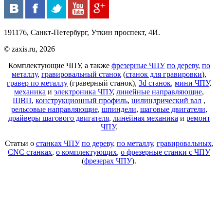
191176, Санкт-Петербург, Уткин проспект, 4И.
© zaxis.ru, 2026
Комплектующие ЧПУ, а также
фрезерные ЧПУ
по дереву
,
по
металлу
,
гравировальный станок
(
станок для гравировки
),
гравер по металлу
(граверный станок),
3d станок
,
мини ЧПУ
,
механика
и
электроника ЧПУ
,
линейные направляющие
,
ШВП
,
конструкционный профиль
,
цилиндрический вал
,
рельсовые направляющие
,
шпиндели
,
шаговые двигатели
,
драйверы шагового двигателя
,
линейная механика
и
ремонт
ЧПУ
.
Статьи о
станках ЧПУ
по дереву
,
по металлу
,
гравировальных
,
CNC станках
,
о комплектующих
,
о фрезерные станки с ЧПУ
(
фрезерах ЧПУ
).