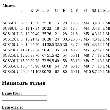
Модель
T
h
E
W
L
F
G
B
C
K
S1
S2
L1
Мод
SCS6UU
6
9
15
30
25
18
15
20
15
5
M4
3,4
8
LM
SCS8UU
6
11
17
34
30
22
18
24
18
5
M4
3,4
8
LM
SCS10UU
8
13
20
40
35
26
21
28
21
6
M5
4,3
12
LM
SCS12UU
8
15
21
42
36
28
24
30,5
26
5,75
M5
4,3
12
LM
SCS16UU
9
19
25
50
44
38,5
32,5
36
34
7
M5
4,3
12
LM
SCS20UU
11
21
27
54
50
41
35
40
40
7
M5
5,2
12
LM
SCS25UU
12
26
38
76
67
51,5
42
54
50
11
M8
7
18
LM
SCS30UU
15
30
39
78
72
59,5
49
58
58
10
M8
7
18
LM
SCS35UU
18
34
45
90
80
68
54
70
60
10
M8
7
18
LM
SCS40UU
20
40
51
102
90
78
62
80
60
11
М10
8,7
25
LM
Написать отзыв
Ваше Имя:
Ваш отзыв: