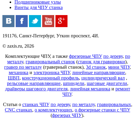
Подшипниковые узлы
Винты для ЧПУ станка
191176, Санкт-Петербург, Уткин проспект, 4И.
© zaxis.ru, 2026
Комплектующие ЧПУ, а также
фрезерные ЧПУ
по дереву
,
по
металлу
,
гравировальный станок
(
станок для гравировки
),
гравер по металлу
(граверный станок),
3d станок
,
мини ЧПУ
,
механика
и
электроника ЧПУ
,
линейные направляющие
,
ШВП
,
конструкционный профиль
,
цилиндрический вал
,
рельсовые направляющие
,
шпиндели
,
шаговые двигатели
,
драйверы шагового двигателя
,
линейная механика
и
ремонт
ЧПУ
.
Статьи о
станках ЧПУ
по дереву
,
по металлу
,
гравировальных
,
CNC станках
,
о комплектующих
,
о фрезерные станки с ЧПУ
(
фрезерах ЧПУ
).