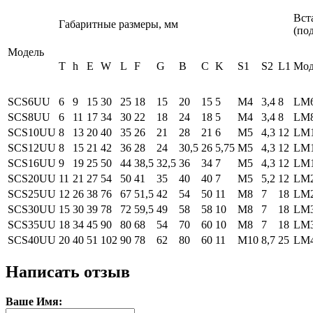
Вст
Габаритные размеры, мм
(по
Модель
T
h
E
W
L
F
G
B
C
K
S1
S2
L1
Мод
SCS6UU
6
9
15
30
25
18
15
20
15
5
M4
3,4
8
LM
SCS8UU
6
11
17
34
30
22
18
24
18
5
M4
3,4
8
LM
SCS10UU
8
13
20
40
35
26
21
28
21
6
M5
4,3
12
LM
SCS12UU
8
15
21
42
36
28
24
30,5
26
5,75
M5
4,3
12
LM
SCS16UU
9
19
25
50
44
38,5
32,5
36
34
7
M5
4,3
12
LM
SCS20UU
11
21
27
54
50
41
35
40
40
7
M5
5,2
12
LM
SCS25UU
12
26
38
76
67
51,5
42
54
50
11
M8
7
18
LM
SCS30UU
15
30
39
78
72
59,5
49
58
58
10
M8
7
18
LM
SCS35UU
18
34
45
90
80
68
54
70
60
10
M8
7
18
LM
SCS40UU
20
40
51
102
90
78
62
80
60
11
М10
8,7
25
LM
Написать отзыв
Ваше Имя: