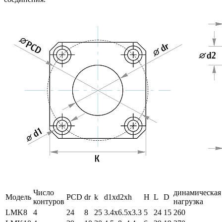
Число
динамическая
Модель
PCD
dr
k
d1xd2xh
H
L
D
контуров
нагрузка
LMK8
4
24
8
25
3.4х6.5х3.3
5
24
15
260