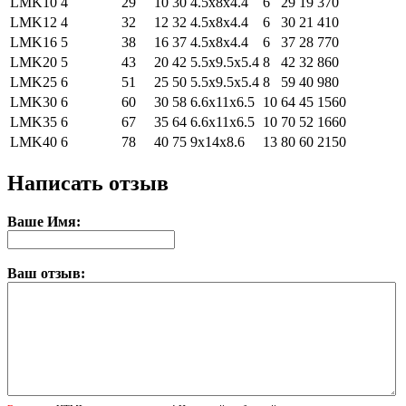
LMK10
4
29
10
30
4.5х8х4.4
6
29
19
370
LMK12
4
32
12
32
4.5х8х4.4
6
30
21
410
LMK16
5
38
16
37
4.5х8х4.4
6
37
28
770
LMK20
5
43
20
42
5.5х9.5х5.4
8
42
32
860
LMK25
6
51
25
50
5.5х9.5х5.4
8
59
40
980
LMK30
6
60
30
58
6.6х11х6.5
10
64
45
1560
LMK35
6
67
35
64
6.6х11х6.5
10
70
52
1660
LMK40
6
78
40
75
9х14х8.6
13
80
60
2150
Написать отзыв
Ваше Имя:
Ваш отзыв: