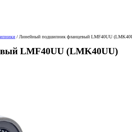
шипники
/ Линейный подшипник фланцевый LMF40UU (LMK40
евый LMF40UU (LMK40UU)