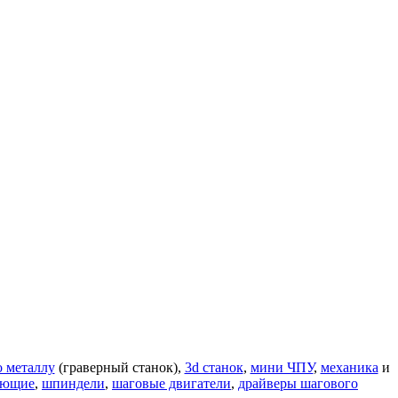
о металлу
(граверный станок),
3d станок
,
мини ЧПУ
,
механика
и
яющие
,
шпиндели
,
шаговые двигатели
,
драйверы шагового