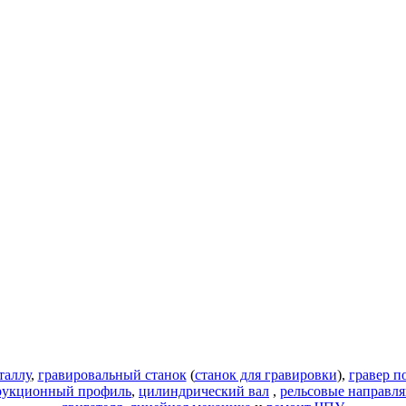
таллу
,
гравировальный станок
(
станок для гравировки
),
гравер п
рукционный профиль
,
цилиндрический вал
,
рельсовые направл