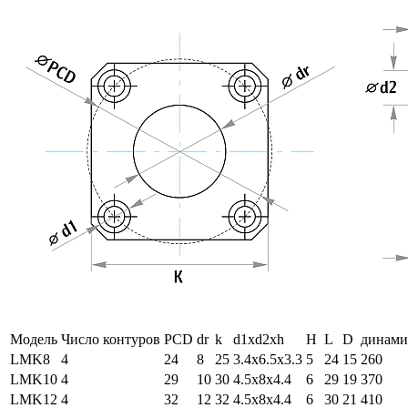
Модель
Число контуров
PCD
dr
k
d1xd2xh
H
L
D
динами
LMK8
4
24
8
25
3.4х6.5х3.3
5
24
15
260
LMK10
4
29
10
30
4.5х8х4.4
6
29
19
370
LMK12
4
32
12
32
4.5х8х4.4
6
30
21
410