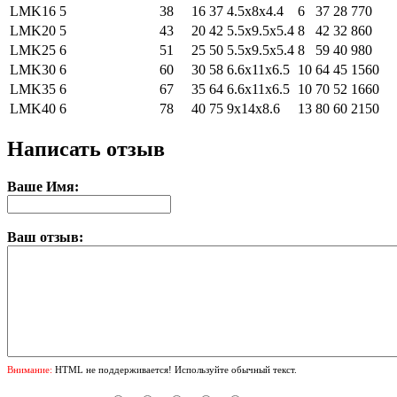
LMK16
5
38
16
37
4.5х8х4.4
6
37
28
770
LMK20
5
43
20
42
5.5х9.5х5.4
8
42
32
860
LMK25
6
51
25
50
5.5х9.5х5.4
8
59
40
980
LMK30
6
60
30
58
6.6х11х6.5
10
64
45
1560
LMK35
6
67
35
64
6.6х11х6.5
10
70
52
1660
LMK40
6
78
40
75
9х14х8.6
13
80
60
2150
Написать отзыв
Ваше Имя:
Ваш отзыв:
Внимание:
HTML не поддерживается! Используйте обычный текст.