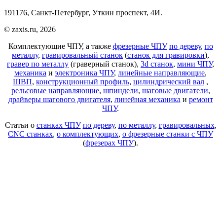
191176, Санкт-Петербург, Уткин проспект, 4И.
© zaxis.ru, 2026
Комплектующие ЧПУ, а также
фрезерные ЧПУ
по дереву
,
по
металлу
,
гравировальный станок
(
станок для гравировки
),
гравер по металлу
(граверный станок),
3d станок
,
мини ЧПУ
,
механика
и
электроника ЧПУ
,
линейные направляющие
,
ШВП
,
конструкционный профиль
,
цилиндрический вал
,
рельсовые направляющие
,
шпиндели
,
шаговые двигатели
,
драйверы шагового двигателя
,
линейная механика
и
ремонт
ЧПУ
.
Статьи о
станках ЧПУ
по дереву
,
по металлу
,
гравировальных
,
CNC станках
,
о комплектующих
,
о фрезерные станки с ЧПУ
(
фрезерах ЧПУ
).