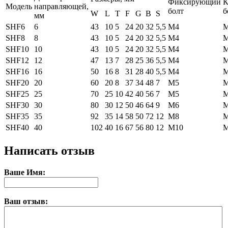
Фиксирующий
К
Модель
направляющей,
болт
б
W
L
T
F
G
B
S
мм
SHF6
6
43
10
5
24
20
32
5,5
М4
SHF8
8
43
10
5
24
20
32
5,5
М4
SHF10
10
43
10
5
24
20
32
5,5
М4
SHF12
12
47
13
7
28
25
36
5,5
М4
SHF16
16
50
16
8
31
28
40
5,5
М4
SHF20
20
60
20
8
37
34
48
7
М5
SHF25
25
70
25
10
42
40
56
7
М5
SHF30
30
80
30
12
50
46
64
9
М6
SHF35
35
92
35
14
58
50
72
12
М8
М
SHF40
40
102
40
16
67
56
80
12
М10
М
Написать отзыв
Ваше Имя:
Ваш отзыв: