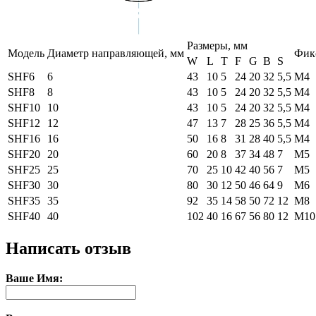
Размеры, мм
Модель
Диаметр направляющей, мм
Фик
W
L
T
F
G
B
S
SHF6
6
43
10
5
24
20
32
5,5
М4
SHF8
8
43
10
5
24
20
32
5,5
М4
SHF10
10
43
10
5
24
20
32
5,5
М4
SHF12
12
47
13
7
28
25
36
5,5
М4
SHF16
16
50
16
8
31
28
40
5,5
М4
SHF20
20
60
20
8
37
34
48
7
М5
SHF25
25
70
25
10
42
40
56
7
М5
SHF30
30
80
30
12
50
46
64
9
М6
SHF35
35
92
35
14
58
50
72
12
М8
SHF40
40
102
40
16
67
56
80
12
М10
Написать отзыв
Ваше Имя: