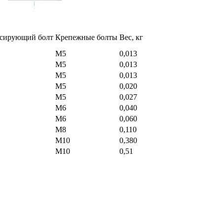
сирующий болт
Крепежные болты
Вес, кг
М5
0,013
М5
0,013
М5
0,013
М5
0,020
М5
0,027
М6
0,040
М6
0,060
М8
0,110
М10
0,380
М10
0,51