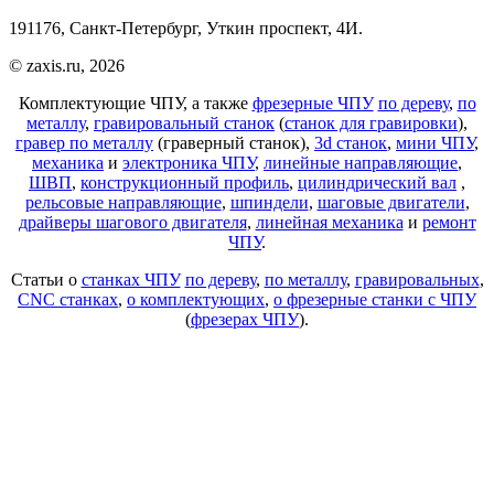
191176, Санкт-Петербург, Уткин проспект, 4И.
© zaxis.ru, 2026
Комплектующие ЧПУ, а также
фрезерные ЧПУ
по дереву
,
по
металлу
,
гравировальный станок
(
станок для гравировки
),
гравер по металлу
(граверный станок),
3d станок
,
мини ЧПУ
,
механика
и
электроника ЧПУ
,
линейные направляющие
,
ШВП
,
конструкционный профиль
,
цилиндрический вал
,
рельсовые направляющие
,
шпиндели
,
шаговые двигатели
,
драйверы шагового двигателя
,
линейная механика
и
ремонт
ЧПУ
.
Статьи о
станках ЧПУ
по дереву
,
по металлу
,
гравировальных
,
CNC станках
,
о комплектующих
,
о фрезерные станки с ЧПУ
(
фрезерах ЧПУ
).