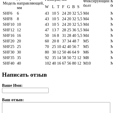
Фиксирующий
К
Модель
направляющей,
болт
б
W
L
T
F
G
B
S
мм
SHF6
6
43
10
5
24
20
32
5,5
М4
SHF8
8
43
10
5
24
20
32
5,5
М4
SHF10
10
43
10
5
24
20
32
5,5
М4
SHF12
12
47
13
7
28
25
36
5,5
М4
SHF16
16
50
16
8
31
28
40
5,5
М4
SHF20
20
60
20
8
37
34
48
7
М5
SHF25
25
70
25
10
42
40
56
7
М5
SHF30
30
80
30
12
50
46
64
9
М6
SHF35
35
92
35
14
58
50
72
12
М8
М
SHF40
40
102
40
16
67
56
80
12
М10
М
Написать отзыв
Ваше Имя:
Ваш отзыв: