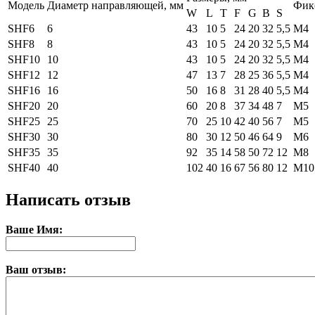
Модель
Диаметр направляющей, мм
Фик
W
L
T
F
G
B
S
SHF6
6
43
10
5
24
20
32
5,5
М4
SHF8
8
43
10
5
24
20
32
5,5
М4
SHF10
10
43
10
5
24
20
32
5,5
М4
SHF12
12
47
13
7
28
25
36
5,5
М4
SHF16
16
50
16
8
31
28
40
5,5
М4
SHF20
20
60
20
8
37
34
48
7
М5
SHF25
25
70
25
10
42
40
56
7
М5
SHF30
30
80
30
12
50
46
64
9
М6
SHF35
35
92
35
14
58
50
72
12
М8
SHF40
40
102
40
16
67
56
80
12
М10
Написать отзыв
Ваше Имя:
Ваш отзыв: