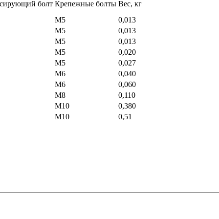
сирующий болт
Крепежные болты
Вес, кг
М5
0,013
М5
0,013
М5
0,013
М5
0,020
М5
0,027
М6
0,040
М6
0,060
М8
0,110
М10
0,380
М10
0,51