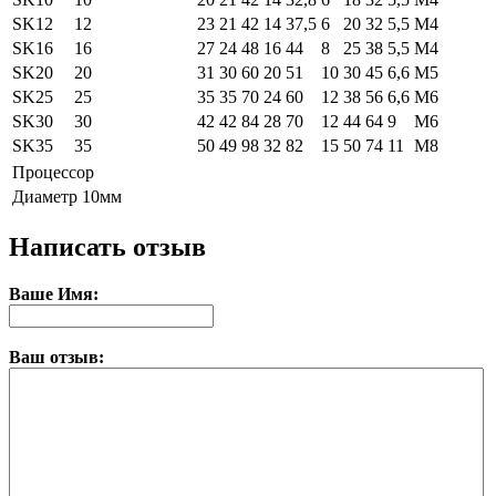
SK12
12
23
21
42
14
37,5
6
20
32
5,5
М4
SK16
16
27
24
48
16
44
8
25
38
5,5
М4
SK20
20
31
30
60
20
51
10
30
45
6,6
М5
SK25
25
35
35
70
24
60
12
38
56
6,6
М6
SK30
30
42
42
84
28
70
12
44
64
9
М6
SK35
35
50
49
98
32
82
15
50
74
11
М8
Процессор
Диаметр
10мм
Написать отзыв
Ваше Имя:
Ваш отзыв: