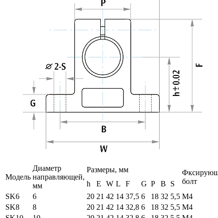
Диаметр
Размеры, мм
Фксирую
Модель
направляющей,
болт
h
E
W
L
F
G
P
B
S
мм
SK6
6
20
21
42
14
37,5
6
18
32
5,5
М4
SK8
8
20
21
42
14
32,8
6
18
32
5,5
М4
SK10
10
20
21
42
14
32,8
6
18
32
5,5
М4