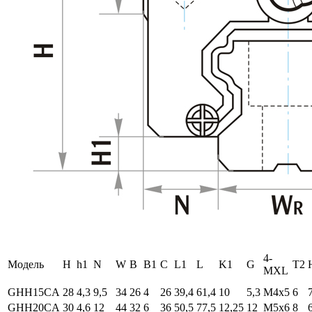
4-
Модель
H
h
1
N
W
B
B
1
C
L
1
L
K
1
G
T
2
MXL
GHH15CA
28
4,3
9,5
34
26
4
26
39,4
61,4
10
5,3
М4х5
6
GHH20CA
30
4,6
12
44
32
6
36
50,5
77,5
12,25
12
М5х6
8