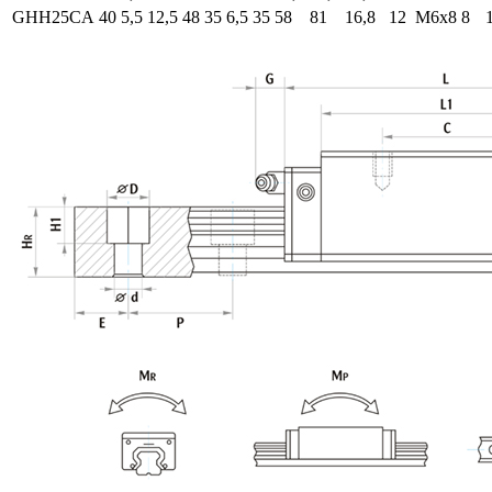
GHH25CA
40
5,5
12,5
48
35
6,5
35
58
81
16,8
12
М6х8
8