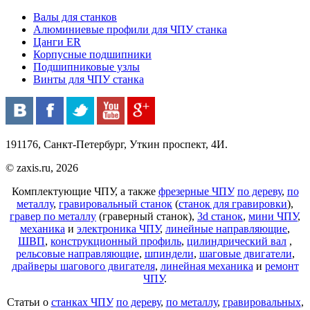
Валы для станков
Алюминиевые профили для ЧПУ станка
Цанги ER
Корпусные подшипники
Подшипниковые узлы
Винты для ЧПУ станка
191176, Санкт-Петербург, Уткин проспект, 4И.
© zaxis.ru, 2026
Комплектующие ЧПУ, а также
фрезерные ЧПУ
по дереву
,
по
металлу
,
гравировальный станок
(
станок для гравировки
),
гравер по металлу
(граверный станок),
3d станок
,
мини ЧПУ
,
механика
и
электроника ЧПУ
,
линейные направляющие
,
ШВП
,
конструкционный профиль
,
цилиндрический вал
,
рельсовые направляющие
,
шпиндели
,
шаговые двигатели
,
драйверы шагового двигателя
,
линейная механика
и
ремонт
ЧПУ
.
Статьи о
станках ЧПУ
по дереву
,
по металлу
,
гравировальных
,