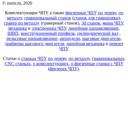
© zaxis.ru, 2026
Комплектующие ЧПУ, а также
фрезерные ЧПУ
по дереву
,
по
металлу
,
гравировальный станок
(
станок для гравировки
),
гравер по металлу
(граверный станок),
3d станок
,
мини ЧПУ
,
механика
и
электроника ЧПУ
,
линейные направляющие
,
ШВП
,
конструкционный профиль
,
цилиндрический вал
,
рельсовые направляющие
,
шпиндели
,
шаговые двигатели
,
драйверы шагового двигателя
,
линейная механика
и
ремонт
ЧПУ
.
Статьи о
станках ЧПУ
по дереву
,
по металлу
,
гравировальных
,
CNC станках
,
о комплектующих
,
о фрезерные станки с ЧПУ
(
фрезерах ЧПУ
).