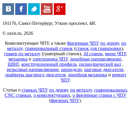
191176, Санкт-Петербург, Уткин проспект, 4И.
© zaxis.ru, 2026
Комплектующие ЧПУ, а также
фрезерные ЧПУ
по дереву
,
по
металлу
,
гравировальный станок
(
станок для гравировки
),
гравер по металлу
(граверный станок),
3d станок
,
мини ЧПУ
,
механика
и
электроника ЧПУ
,
линейные направляющие
,
ШВП
,
конструкционный профиль
,
цилиндрический вал
,
рельсовые направляющие
,
шпиндели
,
шаговые двигатели
,
драйверы шагового двигателя
,
линейная механика
и
ремонт
ЧПУ
.
Статьи о
станках ЧПУ
по дереву
,
по металлу
,
гравировальных
,
CNC станках
,
о комплектующих
,
о фрезерные станки с ЧПУ
(
фрезерах ЧПУ
).