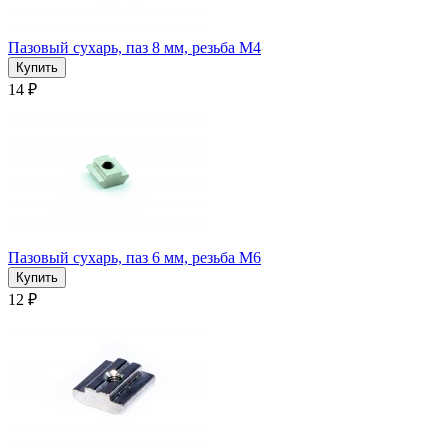
Пазовый сухарь, паз 8 мм, резьба М4
14 ₽
Пазовый сухарь, паз 6 мм, резьба М6
12 ₽