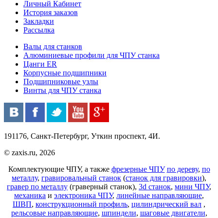
Личный Кабинет
История заказов
Закладки
Рассылка
Валы для станков
Алюминиевые профили для ЧПУ станка
Цанги ER
Корпусные подшипники
Подшипниковые узлы
Винты для ЧПУ станка
191176, Санкт-Петербург, Уткин проспект, 4И.
© zaxis.ru, 2026
Комплектующие ЧПУ, а также
фрезерные ЧПУ
по дереву
,
по
металлу
,
гравировальный станок
(
станок для гравировки
),
гравер по металлу
(граверный станок),
3d станок
,
мини ЧПУ
,
механика
и
электроника ЧПУ
,
линейные направляющие
,
ШВП
,
конструкционный профиль
,
цилиндрический вал
,
рельсовые направляющие
,
шпиндели
,
шаговые двигатели
,