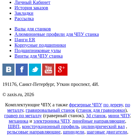
Личный Кабинет
История заказов
Закладки
Рассылка
Валы для станков
Алюминиевые профили для ЧПУ станка
Цанги ER
Корпусные подшипники
Подшипниковые узлы
Винты для ЧПУ станка
191176, Санкт-Петербург, Уткин проспект, 4И.
© zaxis.ru, 2026
Комплектующие ЧПУ, а также
фрезерные ЧПУ
по дереву
,
по
металлу
,
гравировальный станок
(
станок для гравировки
),
гравер по металлу
(граверный станок),
3d станок
,
мини ЧПУ
,
механика
и
электроника ЧПУ
,
линейные направляющие
,
ШВП
,
конструкционный профиль
,
цилиндрический вал
,
рельсовые направляющие
,
шпиндели
,
шаговые двигатели
,