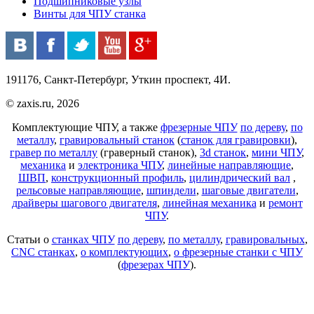
Подшипниковые узлы
Винты для ЧПУ станка
191176, Санкт-Петербург, Уткин проспект, 4И.
© zaxis.ru, 2026
Комплектующие ЧПУ, а также
фрезерные ЧПУ
по дереву
,
по
металлу
,
гравировальный станок
(
станок для гравировки
),
гравер по металлу
(граверный станок),
3d станок
,
мини ЧПУ
,
механика
и
электроника ЧПУ
,
линейные направляющие
,
ШВП
,
конструкционный профиль
,
цилиндрический вал
,
рельсовые направляющие
,
шпиндели
,
шаговые двигатели
,
драйверы шагового двигателя
,
линейная механика
и
ремонт
ЧПУ
.
Статьи о
станках ЧПУ
по дереву
,
по металлу
,
гравировальных
,
CNC станках
,
о комплектующих
,
о фрезерные станки с ЧПУ
(
фрезерах ЧПУ
).