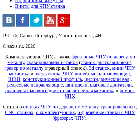
Подшипниковые узлы
Винты для ЧПУ станка
191176, Санкт-Петербург, Уткин проспект, 4И.
© zaxis.ru, 2026
Комплектующие ЧПУ, а также
фрезерные ЧПУ
по дереву
,
по
металлу
,
гравировальный станок
(
станок для гравировки
),
гравер по металлу
(граверный станок),
3d станок
,
мини ЧПУ
,
механика
и
электроника ЧПУ
,
линейные направляющие
,
ШВП
,
конструкционный профиль
,
цилиндрический вал
,
рельсовые направляющие
,
шпиндели
,
шаговые двигатели
,
драйверы шагового двигателя
,
линейная механика
и
ремонт
ЧПУ
.
Статьи о
станках ЧПУ
по дереву
,
по металлу
,
гравировальных
,
CNC станках
,
о комплектующих
,
о фрезерные станки с ЧПУ
(
фрезерах ЧПУ
).