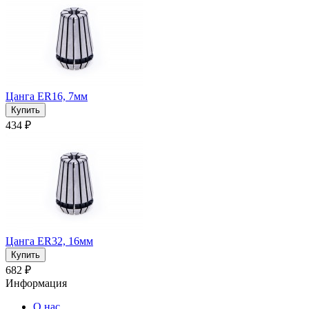
Цанга ER16, 7мм
434 ₽
Цанга ER32, 16мм
682 ₽
Информация
О нас