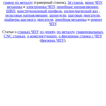
гравер по металлу
(граверный станок),
3d станок
,
мини ЧПУ
,
механика
и
электроника ЧПУ
,
линейные направляющие
,
ШВП
,
конструкционный профиль
,
цилиндрический вал
,
рельсовые направляющие
,
шпиндели
,
шаговые двигатели
,
драйверы шагового двигателя
,
линейная механика
и
ремонт
ЧПУ
.
Статьи о
станках ЧПУ
по дереву
,
по металлу
,
гравировальных
,
CNC станках
,
о комплектующих
,
о фрезерные станки с ЧПУ
(
фрезерах ЧПУ
).