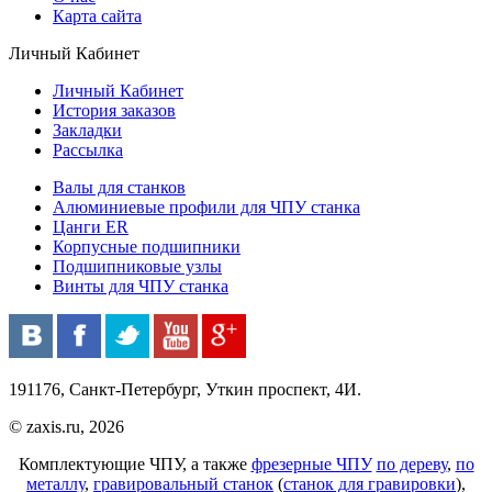
Карта сайта
Личный Кабинет
Личный Кабинет
История заказов
Закладки
Рассылка
Валы для станков
Алюминиевые профили для ЧПУ станка
Цанги ER
Корпусные подшипники
Подшипниковые узлы
Винты для ЧПУ станка
191176, Санкт-Петербург, Уткин проспект, 4И.
© zaxis.ru, 2026
Комплектующие ЧПУ, а также
фрезерные ЧПУ
по дереву
,
по
металлу
,
гравировальный станок
(
станок для гравировки
),