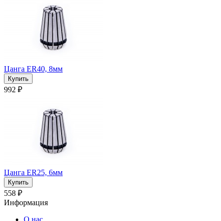
Цанга ER40, 8мм
992 ₽
Цанга ER25, 6мм
558 ₽
Информация
О нас