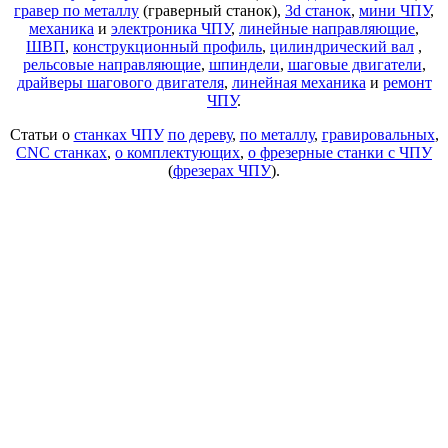
гравер по металлу
(граверный станок),
3d станок
,
мини ЧПУ
,
механика
и
электроника ЧПУ
,
линейные направляющие
,
ШВП
,
конструкционный профиль
,
цилиндрический вал
,
рельсовые направляющие
,
шпиндели
,
шаговые двигатели
,
драйверы шагового двигателя
,
линейная механика
и
ремонт
ЧПУ
.
Статьи о
станках ЧПУ
по дереву
,
по металлу
,
гравировальных
,
CNC станках
,
о комплектующих
,
о фрезерные станки с ЧПУ
(
фрезерах ЧПУ
).