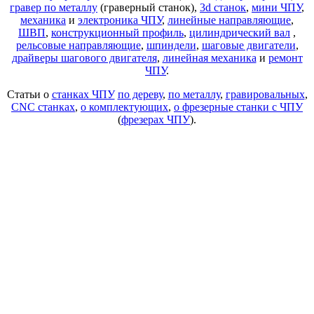
гравер по металлу
(граверный станок),
3d станок
,
мини ЧПУ
,
механика
и
электроника ЧПУ
,
линейные направляющие
,
ШВП
,
конструкционный профиль
,
цилиндрический вал
,
рельсовые направляющие
,
шпиндели
,
шаговые двигатели
,
драйверы шагового двигателя
,
линейная механика
и
ремонт
ЧПУ
.
Статьи о
станках ЧПУ
по дереву
,
по металлу
,
гравировальных
,
CNC станках
,
о комплектующих
,
о фрезерные станки с ЧПУ
(
фрезерах ЧПУ
).