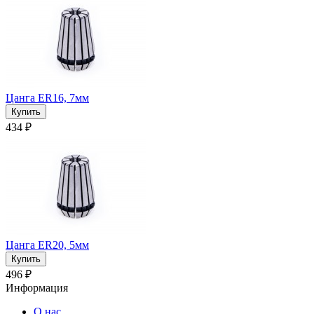
Цанга ER16, 7мм
434 ₽
Цанга ER20, 5мм
496 ₽
Информация
О нас