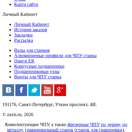
Карта сайта
Личный Кабинет
Личный Кабинет
История заказов
Закладки
Рассылка
Валы для станков
Алюминиевые профили для ЧПУ станка
Цанги ER
Корпусные подшипники
Подшипниковые узлы
Винты для ЧПУ станка
191176, Санкт-Петербург, Уткин проспект, 4И.
© zaxis.ru, 2026
Комплектующие ЧПУ, а также
фрезерные ЧПУ
по дереву
,
по
металлу
,
гравировальный станок
(
станок для гравировки
),