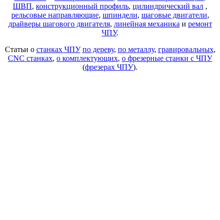
ШВП
,
конструкционный профиль
,
цилиндрический вал
,
рельсовые направляющие
,
шпиндели
,
шаговые двигатели
,
драйверы шагового двигателя
,
линейная механика
и
ремонт
ЧПУ
.
Статьи о
станках ЧПУ
по дереву
,
по металлу
,
гравировальных
,
CNC станках
,
о комплектующих
,
о фрезерные станки с ЧПУ
(
фрезерах ЧПУ
).