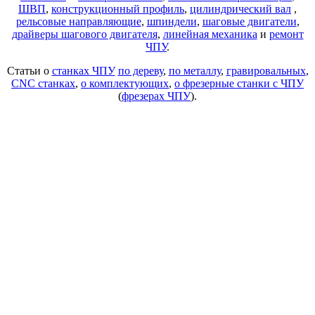
ШВП
,
конструкционный профиль
,
цилиндрический вал
,
рельсовые направляющие
,
шпиндели
,
шаговые двигатели
,
драйверы шагового двигателя
,
линейная механика
и
ремонт
ЧПУ
.
Статьи о
станках ЧПУ
по дереву
,
по металлу
,
гравировальных
,
CNC станках
,
о комплектующих
,
о фрезерные станки с ЧПУ
(
фрезерах ЧПУ
).