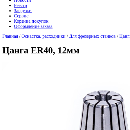
Новости
Реестр
Загрузки
Сервис
Корзина покупок
Оформление заказа
Главная
/
Оснастка, расходники
/
Для фрезерных станков
/
Цанг
Цанга ER40, 12мм