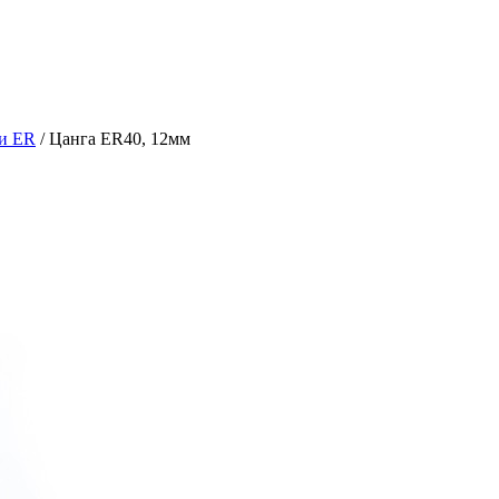
и ER
/ Цанга ER40, 12мм