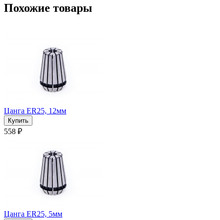
Похожие товары
Цанга ER25, 12мм
558 ₽
Цанга ER25, 5мм