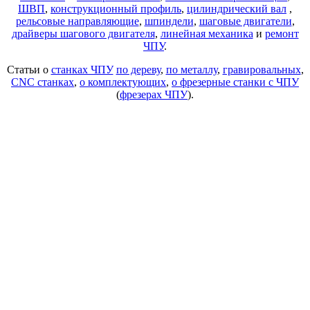
ШВП
,
конструкционный профиль
,
цилиндрический вал
,
рельсовые направляющие
,
шпиндели
,
шаговые двигатели
,
драйверы шагового двигателя
,
линейная механика
и
ремонт
ЧПУ
.
Статьи о
станках ЧПУ
по дереву
,
по металлу
,
гравировальных
,
CNC станках
,
о комплектующих
,
о фрезерные станки с ЧПУ
(
фрезерах ЧПУ
).