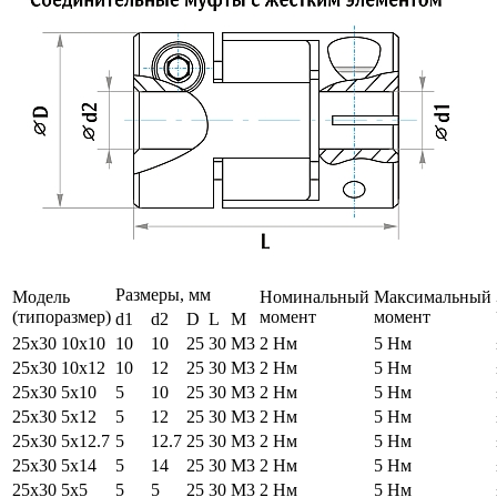
Размеры, мм
Модель
Номинальный
Максимальный
(типоразмер)
момент
момент
d1
d2
D
L
M
25х30 10х10
10
10
25
30
М3
2 Нм
5 Нм
25х30 10х12
10
12
25
30
М3
2 Нм
5 Нм
25х30 5х10
5
10
25
30
М3
2 Нм
5 Нм
25х30 5х12
5
12
25
30
М3
2 Нм
5 Нм
25х30 5х12.7
5
12.7
25
30
М3
2 Нм
5 Нм
25х30 5х14
5
14
25
30
М3
2 Нм
5 Нм
25х30 5х5
5
5
25
30
М3
2 Нм
5 Нм