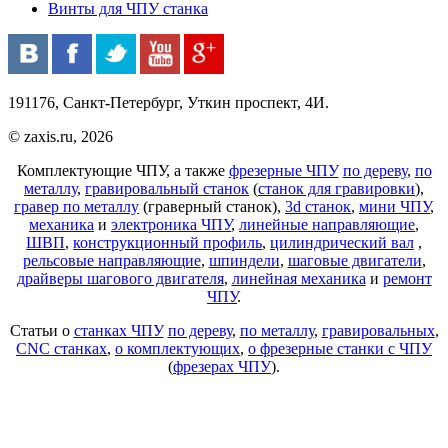
Винты для ЧПУ станка
191176, Санкт-Петербург, Уткин проспект, 4И.
© zaxis.ru, 2026
Комплектующие ЧПУ, а также
фрезерные ЧПУ
по дереву
,
по
металлу
,
гравировальный станок
(
станок для гравировки
),
гравер по металлу
(граверный станок),
3d станок
,
мини ЧПУ
,
механика
и
электроника ЧПУ
,
линейные направляющие
,
ШВП
,
конструкционный профиль
,
цилиндрический вал
,
рельсовые направляющие
,
шпиндели
,
шаговые двигатели
,
драйверы шагового двигателя
,
линейная механика
и
ремонт
ЧПУ
.
Статьи о
станках ЧПУ
по дереву
,
по металлу
,
гравировальных
,
CNC станках
,
о комплектующих
,
о фрезерные станки с ЧПУ
(
фрезерах ЧПУ
).