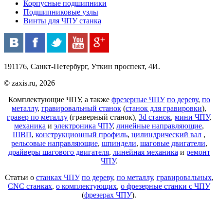
Корпусные подшипники
Подшипниковые узлы
Винты для ЧПУ станка
191176, Санкт-Петербург, Уткин проспект, 4И.
© zaxis.ru, 2026
Комплектующие ЧПУ, а также
фрезерные ЧПУ
по дереву
,
по
металлу
,
гравировальный станок
(
станок для гравировки
),
гравер по металлу
(граверный станок),
3d станок
,
мини ЧПУ
,
механика
и
электроника ЧПУ
,
линейные направляющие
,
ШВП
,
конструкционный профиль
,
цилиндрический вал
,
рельсовые направляющие
,
шпиндели
,
шаговые двигатели
,
драйверы шагового двигателя
,
линейная механика
и
ремонт
ЧПУ
.
Статьи о
станках ЧПУ
по дереву
,
по металлу
,
гравировальных
,
CNC станках
,
о комплектующих
,
о фрезерные станки с ЧПУ
(
фрезерах ЧПУ
).