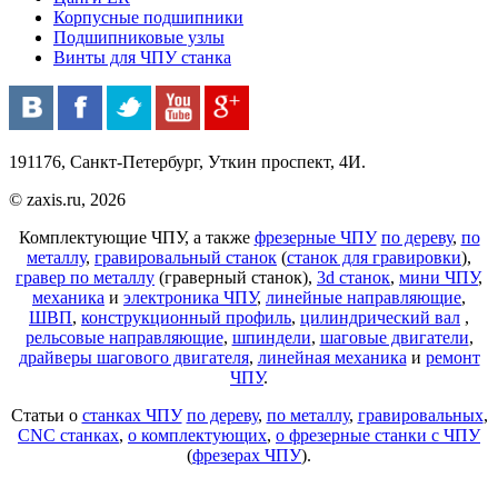
Корпусные подшипники
Подшипниковые узлы
Винты для ЧПУ станка
191176, Санкт-Петербург, Уткин проспект, 4И.
© zaxis.ru, 2026
Комплектующие ЧПУ, а также
фрезерные ЧПУ
по дереву
,
по
металлу
,
гравировальный станок
(
станок для гравировки
),
гравер по металлу
(граверный станок),
3d станок
,
мини ЧПУ
,
механика
и
электроника ЧПУ
,
линейные направляющие
,
ШВП
,
конструкционный профиль
,
цилиндрический вал
,
рельсовые направляющие
,
шпиндели
,
шаговые двигатели
,
драйверы шагового двигателя
,
линейная механика
и
ремонт
ЧПУ
.
Статьи о
станках ЧПУ
по дереву
,
по металлу
,
гравировальных
,
CNC станках
,
о комплектующих
,
о фрезерные станки с ЧПУ
(
фрезерах ЧПУ
).