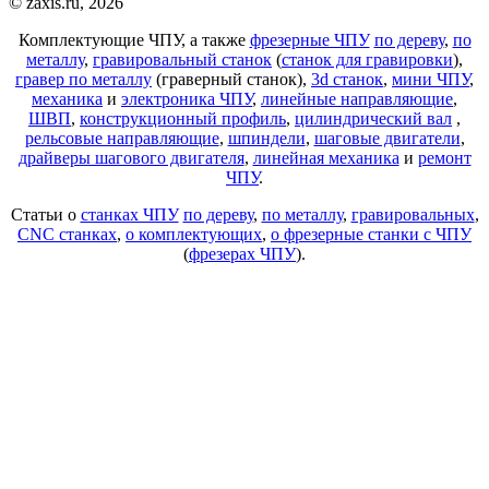
© zaxis.ru, 2026
Комплектующие ЧПУ, а также
фрезерные ЧПУ
по дереву
,
по
металлу
,
гравировальный станок
(
станок для гравировки
),
гравер по металлу
(граверный станок),
3d станок
,
мини ЧПУ
,
механика
и
электроника ЧПУ
,
линейные направляющие
,
ШВП
,
конструкционный профиль
,
цилиндрический вал
,
рельсовые направляющие
,
шпиндели
,
шаговые двигатели
,
драйверы шагового двигателя
,
линейная механика
и
ремонт
ЧПУ
.
Статьи о
станках ЧПУ
по дереву
,
по металлу
,
гравировальных
,
CNC станках
,
о комплектующих
,
о фрезерные станки с ЧПУ
(
фрезерах ЧПУ
).