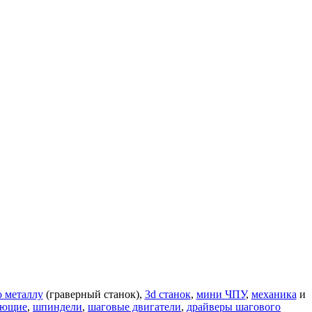
о металлу
(граверный станок),
3d станок
,
мини ЧПУ
,
механика
и
яющие
,
шпиндели
,
шаговые двигатели
,
драйверы шагового