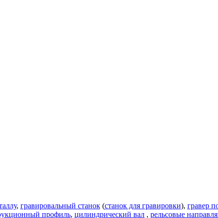
таллу
,
гравировальный станок
(
станок для гравировки
),
гравер п
рукционный профиль
,
цилиндрический вал
,
рельсовые направл