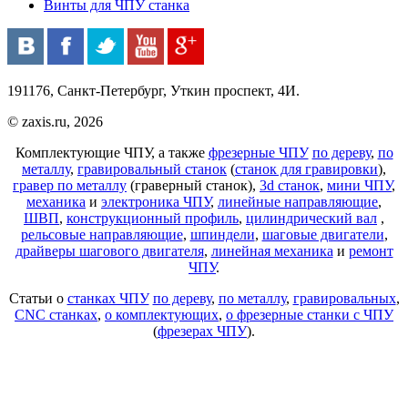
Винты для ЧПУ станка
191176, Санкт-Петербург, Уткин проспект, 4И.
© zaxis.ru, 2026
Комплектующие ЧПУ, а также
фрезерные ЧПУ
по дереву
,
по
металлу
,
гравировальный станок
(
станок для гравировки
),
гравер по металлу
(граверный станок),
3d станок
,
мини ЧПУ
,
механика
и
электроника ЧПУ
,
линейные направляющие
,
ШВП
,
конструкционный профиль
,
цилиндрический вал
,
рельсовые направляющие
,
шпиндели
,
шаговые двигатели
,
драйверы шагового двигателя
,
линейная механика
и
ремонт
ЧПУ
.
Статьи о
станках ЧПУ
по дереву
,
по металлу
,
гравировальных
,
CNC станках
,
о комплектующих
,
о фрезерные станки с ЧПУ
(
фрезерах ЧПУ
).