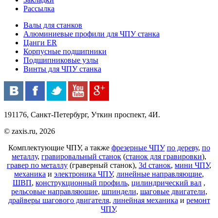
Рассылка
Валы для станков
Алюминиевые профили для ЧПУ станка
Цанги ER
Корпусные подшипники
Подшипниковые узлы
Винты для ЧПУ станка
191176, Санкт-Петербург, Уткин проспект, 4И.
© zaxis.ru, 2026
Комплектующие ЧПУ, а также
фрезерные ЧПУ
по дереву
,
по
металлу
,
гравировальный станок
(
станок для гравировки
),
гравер по металлу
(граверный станок),
3d станок
,
мини ЧПУ
,
механика
и
электроника ЧПУ
,
линейные направляющие
,
ШВП
,
конструкционный профиль
,
цилиндрический вал
,
рельсовые направляющие
,
шпиндели
,
шаговые двигатели
,
драйверы шагового двигателя
,
линейная механика
и
ремонт
ЧПУ
.