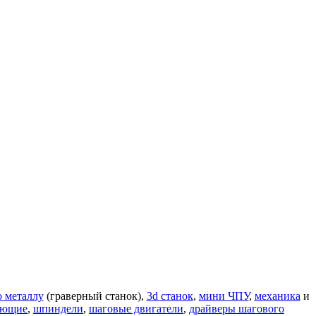
о металлу
(граверный станок),
3d станок
,
мини ЧПУ
,
механика
и
яющие
,
шпиндели
,
шаговые двигатели
,
драйверы шагового