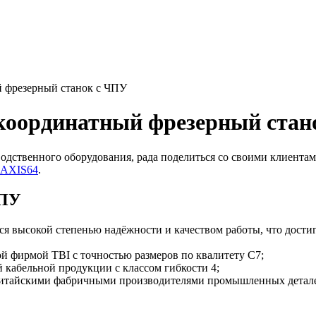
й фрезерный станок с ЧПУ
икоординатный фрезерный стан
водственного оборудования, рада поделиться со своими клиент
ZAXIS64
.
ЧПУ
ся высокой степенью надёжности и качеством работы, что дости
й фирмой TBI с точностью размеров по квалитету С7;
 кабельной продукции с классом гибкости 4;
китайскими фабричными производителями промышленных детал