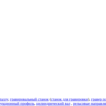
таллу
,
гравировальный станок
(
станок для гравировки
),
гравер п
рукционный профиль
,
цилиндрический вал
,
рельсовые направл