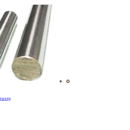
таллу
.