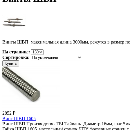
Винты ШВП, максимальная длина 3000мм, режутся в размер по т
На странице:
Сортировка:
2852 ₽
Винт ШВП 1605
Винт ШВП Производство TBI Тайвань. Диаметр 16мм, шаг 5мм. 
Гайка ШВП 1605, настольный станок ЧПУ, фрезерные станки с 