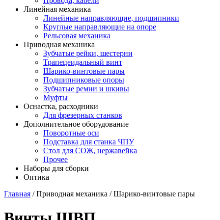
Провода, кабели
Линейная механика
Линейные направляющие, подшипники
Круглые направляющие на опоре
Рельсовая механика
Приводная механика
Зубчатые рейки, шестерни
Трапецеидальный винт
Шарико-винтовые пары
Подшипниковые опоры
Зубчатые ремни и шкивы
Муфты
Оснастка, расходники
Для фрезерных станков
Дополнительное оборудование
Поворотные оси
Подставка для станка ЧПУ
Стол для СОЖ, нержавейка
Прочее
Наборы для сборки
Оптика
Главная
/ Приводная механика / Шарико-винтовые пары
Винты ШВП