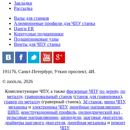
Закладки
Рассылка
Валы для станков
Алюминиевые профили для ЧПУ станка
Цанги ER
Корпусные подшипники
Подшипниковые узлы
Винты для ЧПУ станка
191176, Санкт-Петербург, Уткин проспект, 4И.
© zaxis.ru, 2026
Комплектующие ЧПУ, а также
фрезерные ЧПУ
по дереву
,
по
металлу
,
гравировальный станок
(
станок для гравировки
),
гравер по металлу
(граверный станок),
3d станок
,
мини ЧПУ
,
механика
и
электроника ЧПУ
,
линейные направляющие
,
ШВП
,
конструкционный профиль
,
цилиндрический вал
,
рельсовые направляющие
,
шпиндели
,
шаговые двигатели
,
драйверы шагового двигателя
,
линейная механика
и
ремонт
ЧПУ
.