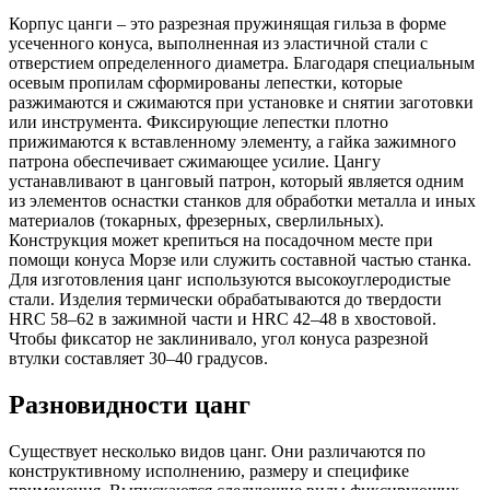
Корпус цанги – это разрезная пружинящая гильза в форме
усеченного конуса, выполненная из эластичной стали с
отверстием определенного диаметра. Благодаря специальным
осевым пропилам сформированы лепестки, которые
разжимаются и сжимаются при установке и снятии заготовки
или инструмента. Фиксирующие лепестки плотно
прижимаются к вставленному элементу, а гайка зажимного
патрона обеспечивает сжимающее усилие. Цангу
устанавливают в цанговый патрон, который является одним
из элементов оснастки станков для обработки металла и иных
материалов (токарных, фрезерных, сверлильных).
Конструкция может крепиться на посадочном месте при
помощи конуса Морзе или служить составной частью станка.
Для изготовления цанг используются высокоуглеродистые
стали. Изделия термически обрабатываются до твердости
HRC 58–62 в зажимной части и HRC 42–48 в хвостовой.
Чтобы фиксатор не заклинивало, угол конуса разрезной
втулки составляет 30–40 градусов.
Разновидности цанг
Существует несколько видов цанг. Они различаются по
конструктивному исполнению, размеру и специфике