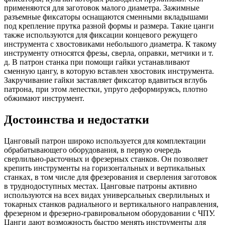
применяются для заготовок малого диаметра. Зажимные
разъемные фиксаторы оснащаются сменными вкладышами
под крепление прутка разной формы и размера. Такие цанги
также используются для фиксации концевого режущего
инструмента с хвостовиками небольшого диаметра. К такому
инструменту относятся фрезы, сверла, оправки, метчики и т.
д. В патрон станка при помощи гайки устанавливают
сменную цангу, в которую вставлен хвостовик инструмента.
Закручивание гайки заставляет фиксатор вдавиться вглубь
патрона, при этом лепестки, упруго деформируясь, плотно
обжимают инструмент.
Достоинства и недостатки
Цанговый патрон широко используется для комплектации
обрабатывающего оборудования, в первую очередь
сверлильно-расточных и фрезерных станков. Он позволяет
крепить инструменты на горизонтальных и вертикальных
станках, в том числе для фрезерования и сверления заготовок
в труднодоступных местах. Цанговые патроны активно
используются на всех видах универсальных сверлильных и
токарных станков радиального и вертикального направления,
фрезерном и фрезерно-гравировальном оборудовании с ЧПУ.
Цанги дают возможность быстро менять инструменты для