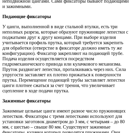
неподвижной цангами. Сами фиксаторы бывают подающими
и зажимными.
Подающие фиксаторы
У цанги, выполненной в виде стальной втулки, есть три
неполных разреза, которые образуют пружинящие лепестки с
поджатыми друг к другу концами. При выборе изделия
учитывается профиль прутка, который требуется закрепить
для обработки (отверстие в фиксаторе должно иметь ту же
конфигурацию). Фиксатор закрепляют на подающей трубе.
Подача изделия осуществляется посредством
гидромеханического привода или кулачкового механизма.
Пруток раздвигает лепестки, проталкиваясь через них. Сила
упругости заставляет их плотно прижаться к поверхности
прутка. Перемещение подающей трубы заставляет лепестки
цанги плотнее сжаться за счет трения, что увеличивает
сцепление в ходе подачи прутка.
Зажимные фиксаторы
Зажимные цельные цанги имеют разное число пружинящих
лепестков. Фиксаторы с тремя лепестками используют для
установки заготовок диаметром до 3 мм, с четырьмя – до 80
мм, с шестью – свыше 80 мм. Существуют зажимные
фиксаторы, кулачки которых разводятся пружинами. Они