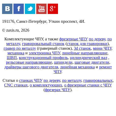
191176, Санкт-Петербург, Уткин проспект, 4И.
© zaxis.ru, 2026
Комплектующие ЧПУ, а также
фрезерные ЧПУ
по дереву
,
по
металлу
,
гравировальный станок
(
станок для гравировки
),
гравер по металлу
(граверный станок),
3d станок
,
мини ЧПУ
,
механика
и
электроника ЧПУ
,
линейные направляющие
,
ШВП
,
конструкционный профиль
,
цилиндрический вал
,
рельсовые направляющие
,
шпиндели
,
шаговые двигатели
,
драйверы шагового двигателя
,
линейная механика
и
ремонт
ЧПУ
.
Статьи о
станках ЧПУ
по дереву
,
по металлу
,
гравировальных
,
CNC станках
,
о комплектующих
,
о фрезерные станки с ЧПУ
(
фрезерах ЧПУ
).