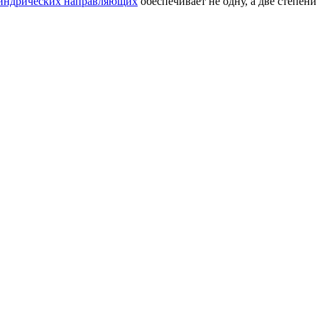
индрических направляющих
обеспечивает не одну, а две степени