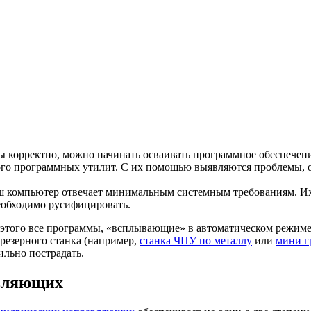
 корректно, можно начинать осваивать программное обеспечени
ого программных утилит. С их помощью выявляются проблемы, 
ваш компьютер отвечает минимальным системным требованиям. И
необходимо русифицировать.
 этого все программы, «всплывающие» в автоматическом режим
резерного станка (например,
станка ЧПУ по металлу
или
мини г
ильно пострадать.
авляющих