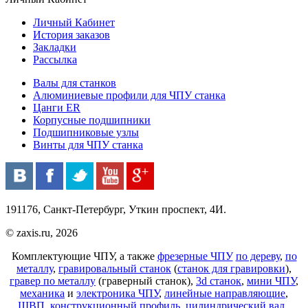
Личный Кабинет
История заказов
Закладки
Рассылка
Валы для станков
Алюминиевые профили для ЧПУ станка
Цанги ER
Корпусные подшипники
Подшипниковые узлы
Винты для ЧПУ станка
191176, Санкт-Петербург, Уткин проспект, 4И.
© zaxis.ru, 2026
Комплектующие ЧПУ, а также
фрезерные ЧПУ
по дереву
,
по
металлу
,
гравировальный станок
(
станок для гравировки
),
гравер по металлу
(граверный станок),
3d станок
,
мини ЧПУ
,
механика
и
электроника ЧПУ
,
линейные направляющие
,
ШВП
,
конструкционный профиль
,
цилиндрический вал
,