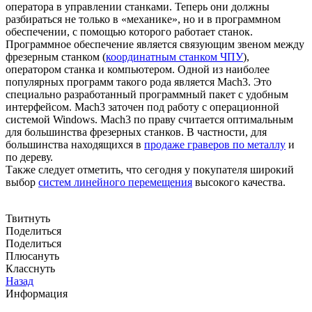
оператора в управлении станками. Теперь они должны
разбираться не только в «механике», но и в программном
обеспечении, с помощью которого работает станок.
Программное обеспечение является связующим звеном между
фрезерным станком (
координатным станком ЧПУ
),
оператором станка и компьютером. Одной из наиболее
популярных программ такого рода является Mach3. Это
специально разработанный программный пакет с удобным
интерфейсом. Mach3 заточен под работу с операционной
системой Windows. Mach3 по праву считается оптимальным
для большинства фрезерных станков. В частности, для
большинства находящихся в
продаже граверов по металлу
и
по дереву.
Также следует отметить, что сегодня у покупателя широкий
выбор
систем линейного перемещения
высокого качества.
Твитнуть
Поделиться
Поделиться
Плюсануть
Класснуть
Назад
Информация