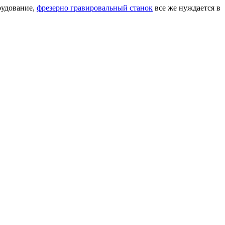
рудование,
фрезерно гравировальный станок
все же нуждается в