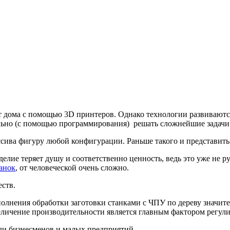
т дома с помощью 3D принтеров. Однако технологии развиваютс
льно (с помощью программирования) решать сложнейшие задачи
сива фигуру любой конфигурации. Раньше такого и представить 
делие теряет душу и соответственно ценность, ведь это уже не р
анок
, от человеческой очень сложно.
ств.
полнения обработки заготовки станками с ЧПУ по дереву значите
еличение производительности является главным фактором регул
ди бизнесменов и малых предприятий.