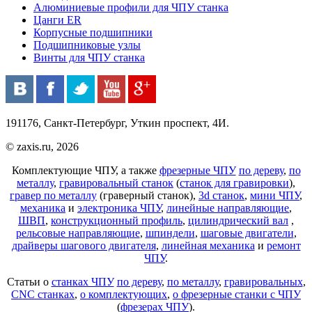
Алюминиевые профили для ЧПУ станка
Цанги ER
Корпусные подшипники
Подшипниковые узлы
Винты для ЧПУ станка
191176, Санкт-Петербург, Уткин проспект, 4И.
© zaxis.ru, 2026
Комплектующие ЧПУ, а также
фрезерные ЧПУ
по дереву
,
по
металлу
,
гравировальный станок
(
станок для гравировки
),
гравер по металлу
(граверный станок),
3d станок
,
мини ЧПУ
,
механика
и
электроника ЧПУ
,
линейные направляющие
,
ШВП
,
конструкционный профиль
,
цилиндрический вал
,
рельсовые направляющие
,
шпиндели
,
шаговые двигатели
,
драйверы шагового двигателя
,
линейная механика
и
ремонт
ЧПУ
.
Статьи о
станках ЧПУ
по дереву
,
по металлу
,
гравировальных
,
CNC станках
,
о комплектующих
,
о фрезерные станки с ЧПУ
(
фрезерах ЧПУ
).