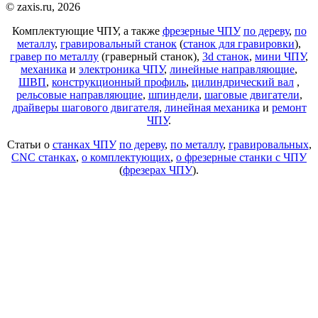
© zaxis.ru, 2026
Комплектующие ЧПУ, а также
фрезерные ЧПУ
по дереву
,
по
металлу
,
гравировальный станок
(
станок для гравировки
),
гравер по металлу
(граверный станок),
3d станок
,
мини ЧПУ
,
механика
и
электроника ЧПУ
,
линейные направляющие
,
ШВП
,
конструкционный профиль
,
цилиндрический вал
,
рельсовые направляющие
,
шпиндели
,
шаговые двигатели
,
драйверы шагового двигателя
,
линейная механика
и
ремонт
ЧПУ
.
Статьи о
станках ЧПУ
по дереву
,
по металлу
,
гравировальных
,
CNC станках
,
о комплектующих
,
о фрезерные станки с ЧПУ
(
фрезерах ЧПУ
).